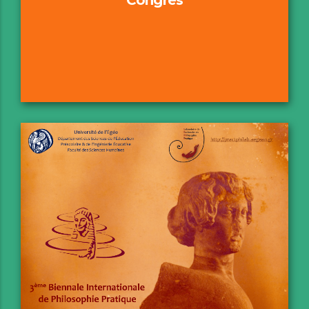
Axes & Structure
Comités
Conférenciers Principaux
Consignes
Formulaire de soumissions & GDPR
Inscription
FAQs
Programme
Livre des Résumés
E-Poster
Sponsors & Collaborateurs externes