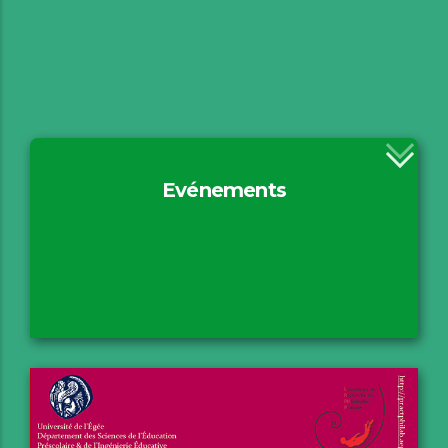
Evénements
Motivation
ERUA II
PHILEACT