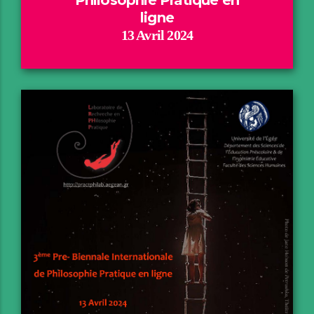
Philosophie Pratique en
ligne
13 Avril 2024
Motivation
Conférences invitées
Assistance
Programme
Livre des Résumés
Compte-rendu