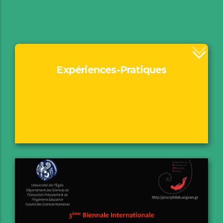
Expériences-Pratiques
Motivation
Le fil à l’arrière-plan
Expositions
Performances
Fil(m)Pract Projections
Musique
Marcher & Voir
Livre des Pratiques