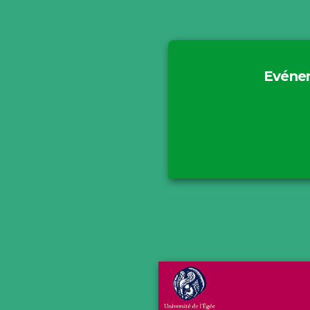
Evéne
Motiv
ERUA
PHIL