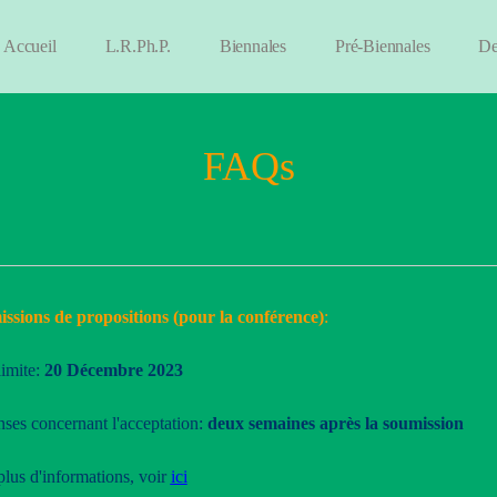
iennale24
Accueil
L.R.Ph.P.
Biennales
Pré-Biennales
De
enu
FAQs
ssions de propositions (pour la conférence)
:
limite:
20 Décembre
2023
ses concernant l'acceptation:
deux semaines après la soumission
plus d'informations, voir
ici