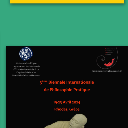
Fil(m)Pract Projections
Musique
Marcher & Voir
Livre des Pratiques