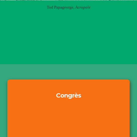
Tod Papageorge,
Acropole
Congrès
Axes & Structure
Comités
Conférenciers Principaux
Consignes