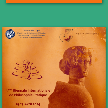
Formulaire de soumissions & GDPR
Inscription
FAQs
Programme
Livre des Résumés
E-Poster
Sponsors & Collaborateurs externes