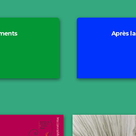
ments
Après la
ation
Moti
 II
Exc
EACT
Projets
A
Compte-rendu & Co