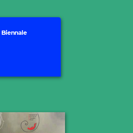
 Biennale
vation
ursion
 en cours
ctes
mmuniqués de presse