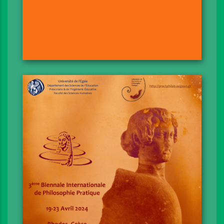
Axes & Structure
Comités
Conférenciers Principaux
Consignes
Formulaire de soumissions & GDPR
Inscription
FAQs
Programme
Livre des Résumés
E-Poster
Sponsors & Collaborateurs externes