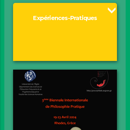
Expériences-Pratiques
Motivation
Le fil à l’arrière-plan
Expositions
Performances
Fil(m)Pract Projections
Musique
Marcher & Voir
Livre des Pratiques